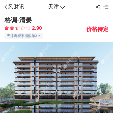
天津
风财讯
天津交通指数第3
格调·清晏
天津配套指数第1
2.90
价格待定
天津环境指数第3
天津容积率指数第3
天津绿化率指数第1
天津车位比指数第1
天津楼盘点评指数第3
天津楼盘口碑指数第3
品牌认知指数第3