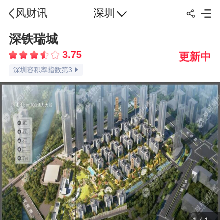
深圳
风财讯
深铁瑞城
深圳交通指数第3
深圳配套指数第1
3.75
更新中
深圳容积率指数第3
深圳绿化率指数第3
深圳车位比指数第2
深圳楼盘点评指数第1
深圳价格指数第2
深圳楼盘口碑指数第1
品牌认知指数第3