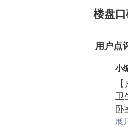
楼盘口
用户点
小
【
卫
卧
【
展