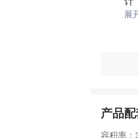
计
独
展
馨
产品配
容积率：3