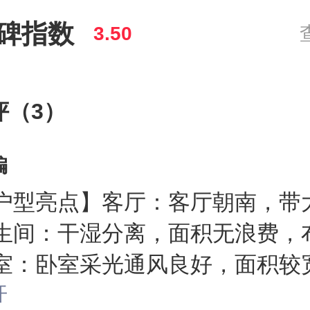
碑指数
3.50
评（3）
编
户型亮点】客厅：客厅朝南，带
生间：干湿分离，面积无浪费，
室：卧室采光通风良好，面积较
温馨提示】
开