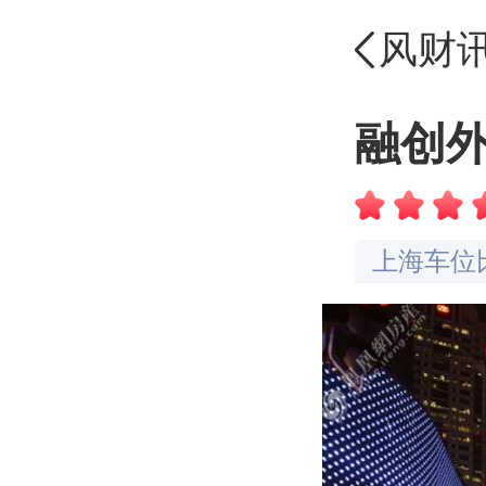
风财
上海交通
上海配套
融创
上海容积
上海绿化
上海车位
上海楼盘
上海物业
上海楼盘
品牌认知