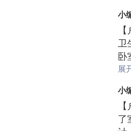
小
【
卫
卧
【
展
小
【
了