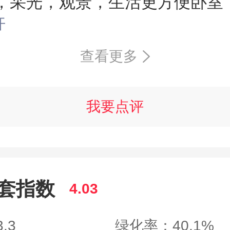
，采光，观景，生活更方便卧室
立卫浴，便捷之中尽显优越与尊崇
开
提示】
查看更多
我要点评
套指数
4.03
.3
绿化率：40.1%