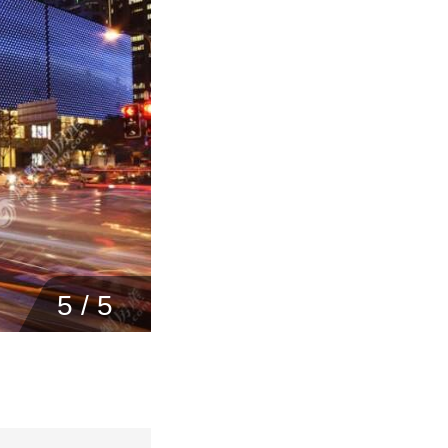
1
/
5