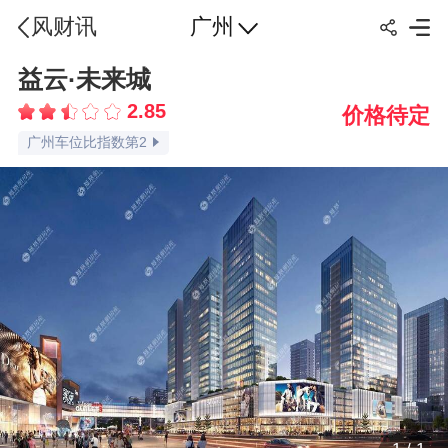
广州
风财讯
广州交通指数第2
广州配套指数第1
益云·未来城
广州容积率指数第3
2.85
价格待定
广州绿化率指数第3
广州车位比指数第2
广州楼盘点评指数第3
广州楼盘口碑指数第3
品牌认知指数第3