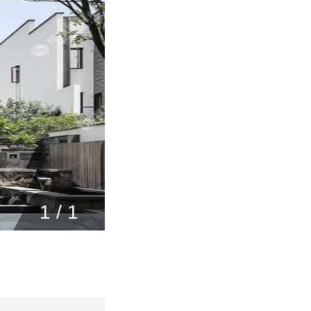
1
/
1