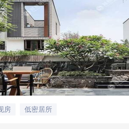
指数第3
现房
低密居所