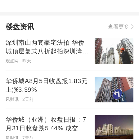
楼盘资讯
查看更多
深圳南山两套豪宅法拍 华侨
城顶层复式八折起拍深圳湾住
宅1334.98万起
观点网
昨天
华侨城A8月5日收盘报1.83元
上涨3.39%
风财讯
2天前
华侨城（亚洲）收盘日报：7
月31日收盘跌5.44% 成交
0.05万手
风财讯
7天前