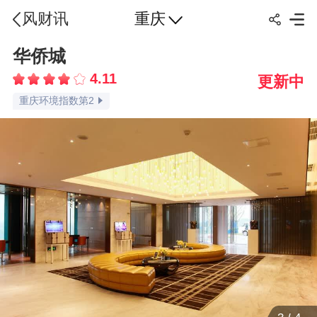
重庆
风财讯
重庆交通指数第1
华侨城
重庆配套指数第1
4.11
更新中
重庆环境指数第2
重庆容积率指数第1
重庆绿化率指数第1
重庆车位比指数第2
重庆楼盘点评指数第1
重庆价格指数第2
重庆物业指数第1
重庆楼盘口碑指数第1
品牌认知指数第1