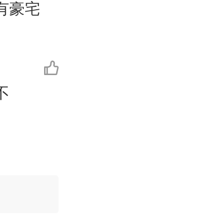
有豪宅
不