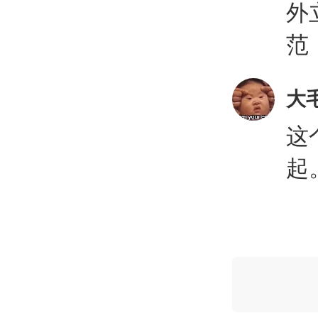
外
范
大
这
起