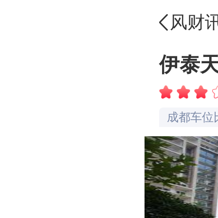
风财
成都交通
成都配套
伊泰
成都容积
成都绿化
成都车位
成都楼盘
成都物业
成都楼盘
品牌认知