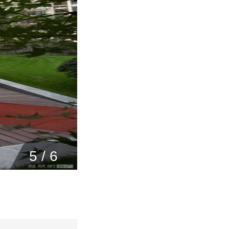
5
/
6