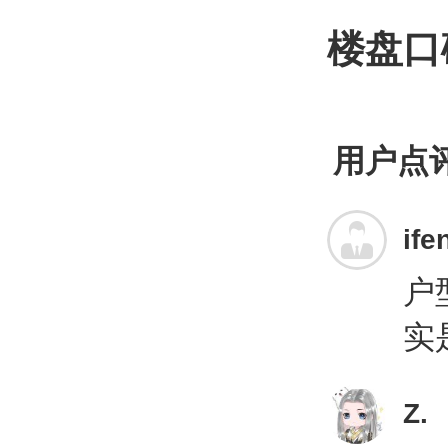
楼盘口
用户点
ife
户
实
Z.