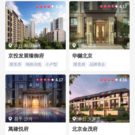
4.20
4.17
丰台·科技园区
朝阳·望京
京投发展臻御府
华樾北京
限竞房
地铁沿线
小户型
限竞房
品牌房企
4.17
4.16
昌平·沙河
丰台·宋家庄
萬橡悦府
北京金茂府