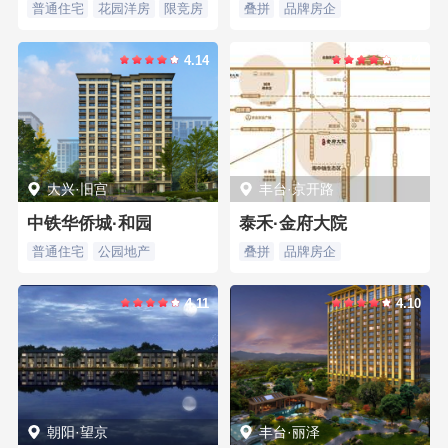
普通住宅
花园洋房
限竞房
叠拼
品牌房企
4.14
4.14
大兴·旧宫
丰台·京开路
中铁华侨城·和园
泰禾·金府大院
普通住宅
公园地产
叠拼
品牌房企
4.11
4.10
朝阳·望京
丰台·丽泽