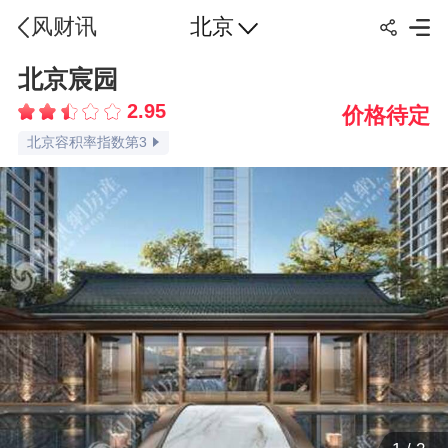
北京
风财讯
北京宸园
北京交通指数第1
2.95
价格待定
北京配套指数第1
北京容积率指数第3
北京绿化率指数第3
北京车位比指数第2
北京楼盘点评指数第3
北京楼盘口碑指数第3
品牌认知指数第2